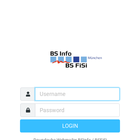
LOGIN
Roundcube Webmailer BSInfo / BSFiSi